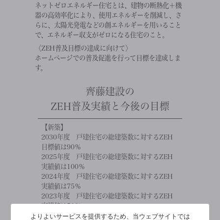
ネットゼロエネルギー住宅とは、建物の断熱化＋機
器の高効率化により、使用エネルギーを削減し、さ
らに、太陽光発電などの創エネルギーを用いること
で、エネルギー収支がゼロになる住宅のこと。
〈ZEH普及目標の達成に向けて〉
ホームページでの普及促進を行って目標を達成しま
す。
齊藤建設の
ZEH普及実績と今後の目標
【新築】
2030年度 戸建住宅の総建築数に対するZEH
目標値は90％
2025年度 戸建住宅の総建築数に対するZEH
実績値は100％
2024年度 戸建住宅の総建築数に対するZEH
実績値は75％
2023年度 戸建住宅の総建築数に対するZEH
実績値は51％
よりよいサービスを提供するため、当ウェブサイトでは
2022年度 戸建住宅の総建築数に対するZEH