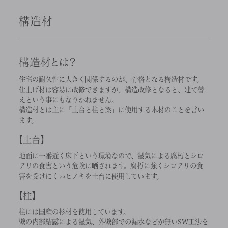
構造材
構造材とは？
住宅の耐久性に大きく関係するのが、骨格となる構造材です。
仕上げ材は容易に改修できますが、構造改修となると、建て替
えという事にもなりかねません。
構造材とは主に「土台と柱と梁」に使用する木材のことを言い
ます。
土台
地面に一番近く床下という環境なので、湿気による腐朽とシロ
アリの食害という危険に晒されます。腐朽に強くシロアリの食
害を受けにくいヒノキを土台に使用しています。
柱
柱には国産の杉材を使用しています。
壁の内部結露による湿気、外壁部での漏水などが無いSW工法を