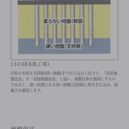
小口径木杭工事
円柱の木杭を支持層(固い地盤)まで打ち込む工法です。「柱状地
盤改良」や「表層地盤改良」と違い、地盤自体を強固にするの
ではなく、深い位置にある固い地盤(支持層)に杭を打ち込み、地
耐力を確保します。