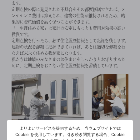
ます。
定期点検の際に発見された不具合をその都度修繕できれば、メ
ンテナンス費用は抑えられ、建物の性能が維持されるため、結
果的に資産価値を高く保つことができます。
「一生涯住める家」は家計の安定にもっとも費用対効果の高い
投資です。
定期点検を行ったら、必ず住宅履歴情報として記録を残します。
建物の状況を詳細に把握できていれば、あとは適切な修繕を行
なえば末永く住める我が家になります。
私たちは地域のみなさまのお住まいをしっかりとお守りするた
めに、定期点検をおこない住宅履歴情報を蓄積しています。
よりよいサービスを提供するため、当ウェブサイトでは
Cookie を使用しています。引き続き閲覧する場合、Cookie