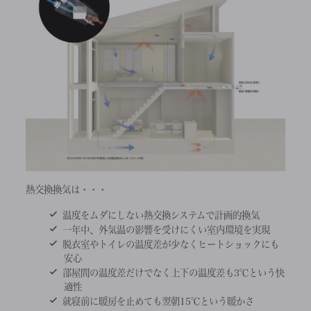
熱交換換気は・・・
温度をムダにしない熱交換システムで計画的換気
一年中、外気温の影響を受けにくい室内環境を実現
脱衣室やトイレの温度差が少なくヒートショックにも
安心
部屋間の温度差だけでなく上下の温度差も3℃という快
適性
就寝前に暖房を止めても翌朝15℃という暖かさ