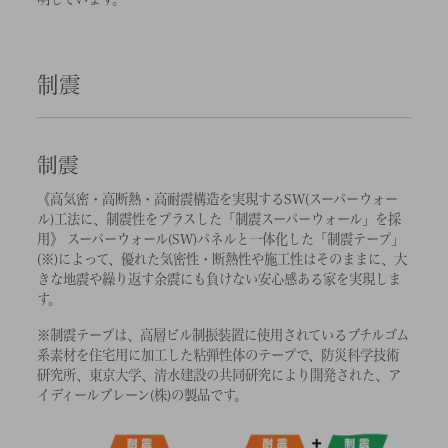
制震
制震
《高気密・高断熱・高耐震構造を実現するSW(スーパーウォー
ル)工法に、制震性をプラスした「制震スーパーウォール」を採
用》 スーパーウォール(SW)パネルと一体化した「制震テープ」
(※)によって、優れた気密性・断熱性や施工性はそのままに、大
きな地震や繰り返す余震にも負けない安心感ある家を実現しま
す。
※制震テープは、高層ビル制振装置に使用されているブチルゴム
系素材を住宅用に加工した粘弾性体のテープで、防災科学技術
研究所、東京大学、清水建設の共同研究により開発された、ア
イディールブレーン(株)の製品です。