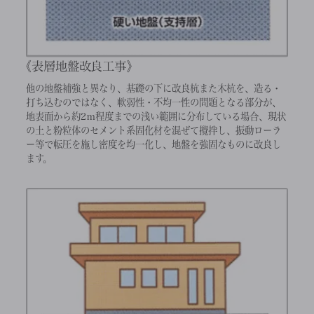
表層地盤改良工事
他の地盤補強と異なり、基礎の下に改良杭また木杭を、造る・
打ち込むのではなく、軟弱性・不均一性の問題となる部分が、
地表面から約2ｍ程度までの浅い範囲に分布している場合、現状
の土と粉粒体のセメント系固化材を混ぜて攪拌し、振動ローラ
ー等で転圧を施し密度を均一化し、地盤を強固なものに改良し
ます。