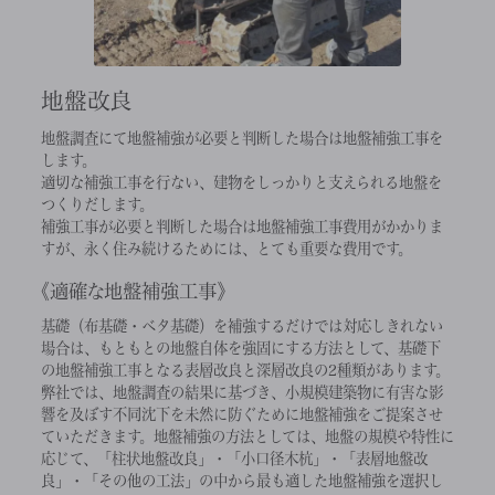
地盤改良
地盤調査にて地盤補強が必要と判断した場合は地盤補強工事を
します。
適切な補強工事を行ない、建物をしっかりと支えられる地盤を
つくりだします。
補強工事が必要と判断した場合は地盤補強工事費用がかかりま
すが、永く住み続けるためには、とても重要な費用です。
適確な地盤補強工事
基礎（布基礎・ベタ基礎）を補強するだけでは対応しきれない
場合は、もともとの地盤自体を強固にする方法として、基礎下
の地盤補強工事となる表層改良と深層改良の2種類があります。
弊社では、地盤調査の結果に基づき、小規模建築物に有害な影
響を及ぼす不同沈下を未然に防ぐために地盤補強をご提案させ
ていただきます。地盤補強の方法としては、地盤の規模や特性に
応じて、「柱状地盤改良」・「小口径木杭」・「表層地盤改
良」・「その他の工法」の中から最も適した地盤補強を選択し