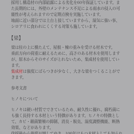
採用し構造材の内部結露による劣化を60年保証しています。ま
た長期的には、外壁のメンテナンス不足による雨水の侵入の可
能性が考えられますので定期点検を実施しています。
地面に近い部分では土台と接していますから、湿気に強い事、
シロアリに食われにくくする対策も施しています。
梁
梁は柱の上に横たえて、屋根・棟の重みを受ける材木です。
垂直方向の荷重に耐えるために、高さのある材木を使用します
が、原木からそのサイズがとれないため、集成材を使用してい
ます。
集成材
は強度にばらつきが少なく、大きな梁をつくることがで
きます。
参考文書
ヒノキについて
ヒノキは硬い材質でできているため、耐久性に優れ、腐朽菌に
も強く長持する木材という特徴があります。ヒノキの特徴とし
て、カビ・細菌繁殖の抑制、消臭・脱臭、湿度調整機能、断熱
効果、などがあります。
伐採後から強度が増してゆき、100年はもつ木材としても知られ