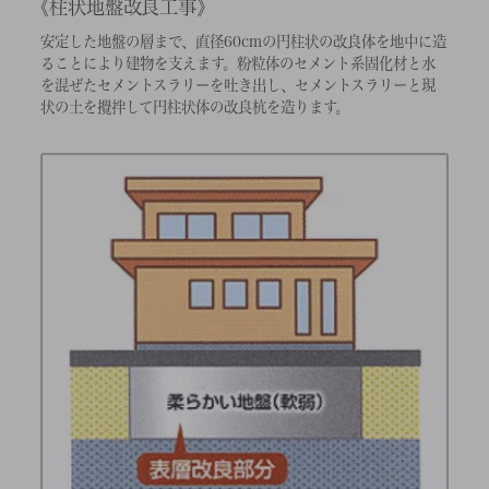
柱状地盤改良工事
安定した地盤の層まで、直径60cmの円柱状の改良体を地中に造
ることにより建物を支えます。粉粒体のセメント系固化材と水
を混ぜたセメントスラリーを吐き出し、セメントスラリーと現
状の土を攪拌して円柱状体の改良杭を造ります。