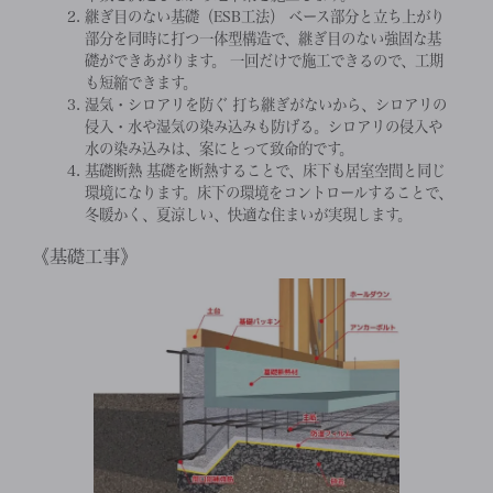
継ぎ目のない基礎（ESB工法）
ベース部分と立ち上がり
部分を同時に打つ一体型構造で、継ぎ目のない強固な基
礎ができあがります。 一回だけで施工できるので、工期
も短縮できます。
湿気・シロアリを防ぐ
打ち継ぎがないから、シロアリの
侵入・水や湿気の染み込みも防げる。シロアリの侵入や
水の染み込みは、案にとって致命的です。
基礎断熱
基礎を断熱することで、床下も居室空間と同じ
環境になります。床下の環境をコントロールすることで、
冬暖かく、夏涼しい、快適な住まいが実現します。
基礎工事