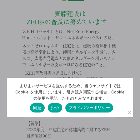
齊藤建設は
ZEH
の普及に努めています！
※
ＺＥＨ（ゼッチ）とは、Net Zero Energy
House（ネット・ゼロ・エネルギーハウス）の略。
ネットゼロエネルギー住宅とは、建物の断熱化＋機
器の高効率化により、使用エネルギーを削減し、さ
らに、太陽光発電などの創エネルギーを用いること
で、エネルギー収支がゼロになる住宅のこと。
〈ZEH普及目標の達成に向けて〉
ホームページでの普及促進を行って目標を達成しま
よりよいサービスを提供するため、当ウェブサイトでは
す。
Cookie を使用しています。引き続き閲覧する場合、Cookie
の使用を承諾したものとみなされます。
齊藤建設の
同意
拒否
プライバシーポリシー
ZEH普及実績と今後の目標
【新築】
2030年度 戸建住宅の総建築数に対するZEH
目標値は90％