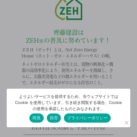
齊藤建設は
ZEH
の普及に努めています！
※
ＺＥＨ（ゼッチ）とは、Net Zero Energy
House（ネット・ゼロ・エネルギーハウス）の略。
ネットゼロエネルギー住宅とは、建物の断熱化＋機
器の高効率化により、使用エネルギーを削減し、さ
らに、太陽光発電などの創エネルギーを用いること
で、エネルギー収支がゼロになる住宅のこと。
〈ZEH普及目標の達成に向けて〉
よりよいサービスを提供するため、当ウェブサイトでは
ホームページでの普及促進を行って目標を達成しま
Cookie を使用しています。引き続き閲覧する場合、Cookie
す。
の使用を承諾したものとみなされます。
齊藤建設の
同意
拒否
プライバシーポリシー
ZEH普及実績と今後の目標