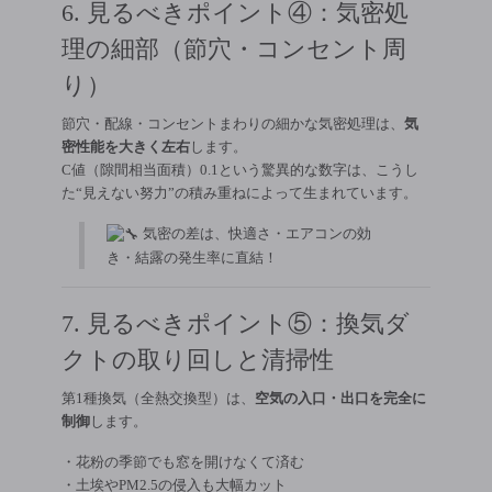
6. 見るべきポイント④：気密処
理の細部（節穴・コンセント周
り）
節穴・配線・コンセントまわりの細かな気密処理は、
気
密性能を大きく左右
します。
C値（隙間相当面積）0.1という驚異的な数字は、こうし
た“見えない努力”の積み重ねによって生まれています。
気密の差は、快適さ・エアコンの効
き・結露の発生率に直結！
7. 見るべきポイント⑤：換気ダ
クトの取り回しと清掃性
第1種換気（全熱交換型）は、
空気の入口・出口を完全に
制御
します。
・花粉の季節でも窓を開けなくて済む
・土埃やPM2.5の侵入も大幅カット