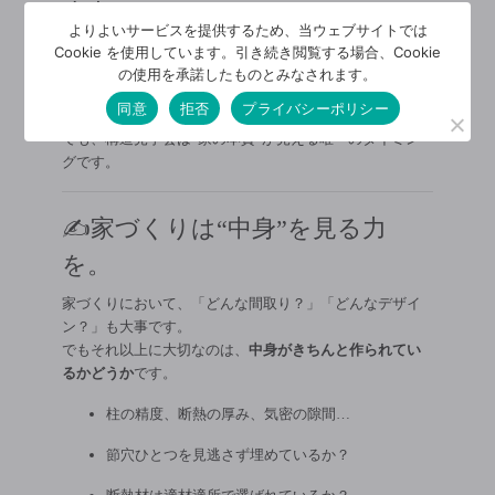
丈夫？
よりよいサービスを提供するため、当ウェブサイトでは
構造見学会をやっていない住宅会社もありますが、「な
Cookie を使用しています。引き続き閲覧する場合、Cookie
の使用を承諾したものとみなされます。
ぜ見せないのか？」はぜひ確認すべきです。
同意
拒否
プライバシーポリシー
完成後の見学会は“表面の美しさ”。
でも、構造見学会は“家の本質”が見える唯一のタイミン
グです。
✍️家づくりは“中身”を見る力
を。
家づくりにおいて、「どんな間取り？」「どんなデザイ
ン？」も大事です。
でもそれ以上に大切なのは、
中身がきちんと作られてい
るかどうか
です。
柱の精度、断熱の厚み、気密の隙間…
節穴ひとつを見逃さず埋めているか？