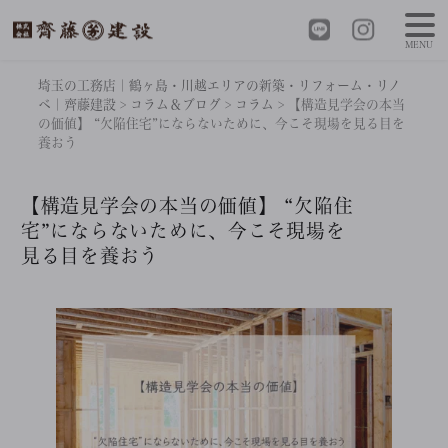
MENU
埼玉の工務店｜鶴ヶ島・川越エリアの新築・リフォーム・リノ
ベ｜齊藤建設
>
コラム＆ブログ
>
コラム
>
【構造見学会の本当
の価値】 “欠陥住宅”にならないために、今こそ現場を見る目を
養おう
【構造見学会の本当の価値】 “欠陥住
宅”にならないために、今こそ現場を
見る目を養おう