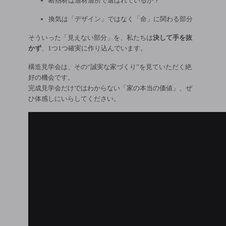
断熱材は適材適所で選ばれているか？
換気は「デザイン」ではなく「命」に関わる部分
そういった「見えない部分」を、私たちは
決して手を抜
かず
、1つ1つ確実に作り込んでいます。
構造見学会は、その“誠実な家づくり”を見ていただく絶
好の機会です。
完成見学会だけではわからない「家の本当の価値」、ぜ
ひ体感しにいらしてください。