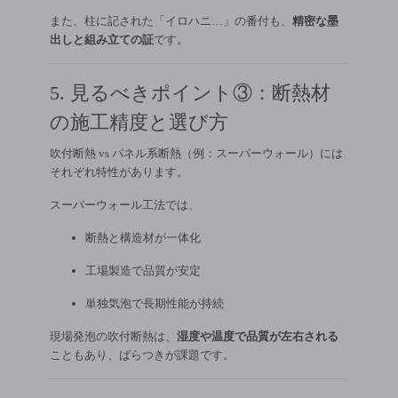
また、柱に記された「イロハニ…」の番付も、
精密な墨
出しと組み立ての証
です。
5. 見るべきポイント③：断熱材
の施工精度と選び方
吹付断熱 vs パネル系断熱（例：スーパーウォール）には
それぞれ特性があります。
スーパーウォール工法では、
断熱と構造材が一体化
工場製造で品質が安定
単独気泡で長期性能が持続
現場発泡の吹付断熱は、
湿度や温度で品質が左右される
こともあり、ばらつきが課題です。