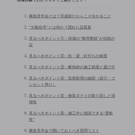
構造見学会とは？完成前だからこそ分かること
“欠陥住宅”とは何か？隠れた品質差
見るべきポイント①：現場の“整理整頓”が信頼の
証
見るべきポイント②：柱・梁・釘打ちの精度
見るべきポイント③：断熱材の施工精度と選び方
見るべきポイント④：気密処理の細部（節穴・コ
ンセント周り）
見るべきポイント⑤：換気ダクトの取り回しと清
掃性
見るべきポイント⑥：施工中に相談できる“柔軟
性”
構造見学会で聞いておくべき質問リスト