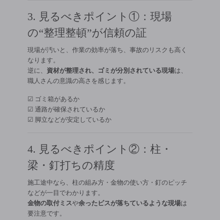
3. 見るべきポイント①：現場
の“整理整頓”が信頼の証
現場が汚いと、作業の効率が落ち、事故のリスクも高く
なります。
逆に、
資材が整理され、ゴミが分別されている現場
は、
職人さんの意識の高さを感じます。
☑ ゴミ箱があるか
☑ 通路が確保されているか
☑ 脚立などが安定しているか
4. 見るべきポイント②：柱・
梁・釘打ちの精度
施工途中なら、柱の組み方・金物の使い方・釘のピッチ
などが一目でわかります。
金物の取付ミス
や
余ったビスが落ちているような現場
は
要注意です。