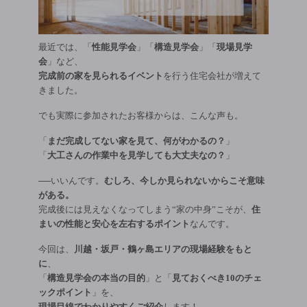
最近では、「
性能見学会
」「
構造見学会
」「
現場見学
会
」など、
完成前の家を見られるイベント
を行う住宅会社が増えて
きました。
でも実際に参加されたお客様からは、こんな声も。
「
まだ完成してない家を見て、何がわかるの？
」
「
大工さんの作業中を見学しても大丈夫なの？
」
──いいんです。
むしろ、今しか見られないからこそ意味
がある。
完成後には見えなくなってしまう“家の中身”こそが、
住
まいの性能と安心を左右するポイント
なんです。
今回は、
川越・坂戸・鶴ヶ島エリアの現場経験をもと
に
、
「
構造見学会の本当の目的
」と「
見ておくべき10のチェ
ックポイント
」を、
現場目線でわかりやすくご紹介
します！