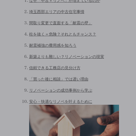
なぜ「中古＋リノベ」が増えているのか
埼玉西部エリアの中古住宅事情
間取り変更で直面する「耐震の壁」
柱を抜く＝危険？それともチャンス？
耐震補強の費用感を知ろう
新築よりも難しい？リノベーションの現実
信頼できる工務店の見分け方
「買った後に相談」では遅い理由
リノベーションの成功事例から学ぶ
安心・快適なリノベを叶えるために