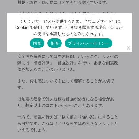
川越・坂戸・鶴ヶ島エリアでも年々増えています。
理由は明快で、新築よりもコストを抑えつつ、自分らし
い住まいを実現できるからです。
よりよいサービスを提供するため、当ウェブサイトでは
Cookie を使用しています。引き続き閲覧する場合、Cookie
しかし、そこで忘れてはならないのが「耐震性」です。
の使用を承諾したものとみなされます。
間取りを自由に変えるリノベーションは魅力的ですが、
同意
拒否
プライバシーポリシー
柱や壁を取り除けば耐震性能は低下します。
安全性を犠牲にしては本末転倒。だからこそ、リノベの
際には「構造計算」「補強設計」を行い、必要な耐震改
修を加えることが欠かせません。
また、費用感についても正しく理解することが大切で
す。
旧耐震の建物では大規模な補強が必要になる場合があ
り、想定以上のコストがかかることもあります。
一方で、補強を行えば「抜く前より強い家」にすること
も可能です。これはリノベならではの大きなメリットと
いえるでしょう。