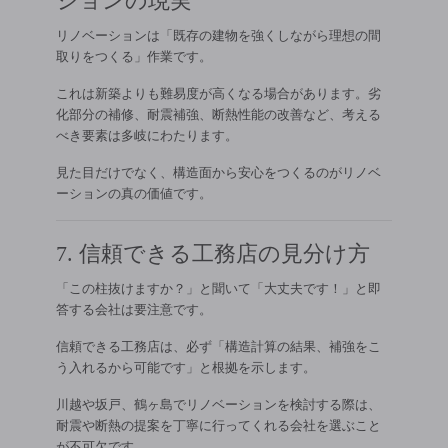
ションの現実
リノベーションは「既存の建物を強くしながら理想の間
取りをつくる」作業です。
これは新築よりも難易度が高くなる場合があります。劣
化部分の補修、耐震補強、断熱性能の改善など、考える
べき要素は多岐にわたります。
見た目だけでなく、構造面から安心をつくるのがリノベ
ーションの真の価値です。
7. 信頼できる工務店の見分け方
「この柱抜けますか？」と聞いて「大丈夫です！」と即
答する会社は要注意です。
信頼できる工務店は、必ず「構造計算の結果、補強をこ
う入れるから可能です」と根拠を示します。
川越や坂戸、鶴ヶ島でリノベーションを検討する際は、
耐震や断熱の提案を丁寧に行ってくれる会社を選ぶこと
が不可欠です。