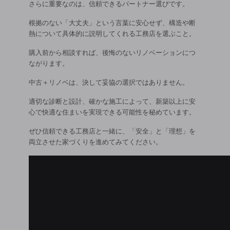
さらに重要なのは、信頼できるパートナー選びです。
根拠のない「大丈夫」という言葉に安心せず、構造や断
熱について具体的に説明してくれる工務店を選ぶこと。
購入前から相談すれば、後悔のないリノベーションにつ
ながります。
中古＋リノベは、決して妥協の選択ではありません。
適切な診断と設計、確かな施工によって、新築以上に安
心で快適な住まいを実現できる可能性を秘めています。
ぜひ信頼できる工務店と一緒に、「安全」と「理想」を
両立させた家づくりを進めてみてください。