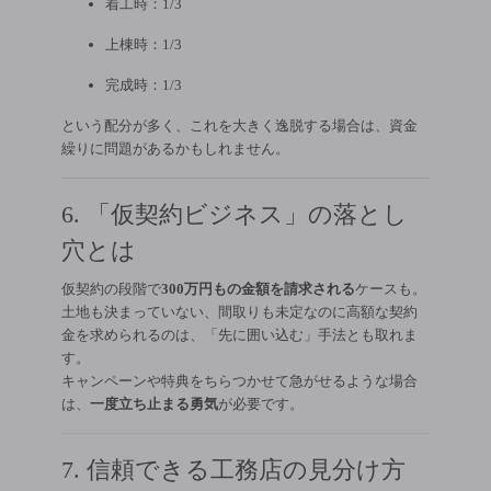
着工時：1/3
上棟時：1/3
完成時：1/3
という配分が多く、これを大きく逸脱する場合は、資金
繰りに問題があるかもしれません。
6. 「仮契約ビジネス」の落とし
穴とは
仮契約の段階で
300万円もの金額を請求される
ケースも。
土地も決まっていない、間取りも未定なのに高額な契約
金を求められるのは、「先に囲い込む」手法とも取れま
す。
キャンペーンや特典をちらつかせて急がせるような場合
は、
一度立ち止まる勇気
が必要です。
7. 信頼できる工務店の見分け方