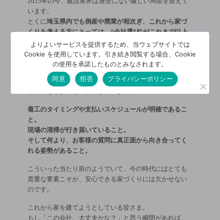
2025年の今、建設業界は過去にない厳しい局面を迎えて
います。
とくに
埼玉県内でも倒産や廃業が相次ぎ、これから家づ
くりを考える方にとっては、“会社選び”がこれまで以上
に重要な要素
となっています。
よりよいサービスを提供するため、当ウェブサイトでは
Cookie を使用しています。引き続き閲覧する場合、Cookie
ただ、「業界が大変だから」と不安にばかりなる必要は
の使用を承諾したものとみなされます。
ありません。
同意
拒否
プライバシーポリシー
私たちのような地域密着型の工務店では、お客様との信
頼関係を何よりも大切にしています。
着工のタイミングや支払いスケジュールが明確であるこ
と。
現場の清掃が行き届いていること。
そして何より、お客様の質問に真正面から向き合ってく
れる姿勢があること。
こういった当たり前のようでいて、今の時代にはとても
貴重な要素こそが、安心できる家づくりには欠かせない
のです。
これから家を建てようとしている皆さま。
もし「この会社、大丈夫かな？」と思う瞬間があれば、