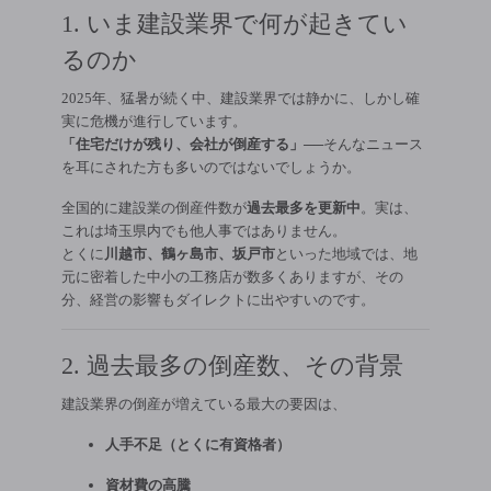
1. いま建設業界で何が起きてい
るのか
2025年、猛暑が続く中、建設業界では静かに、しかし確
実に危機が進行しています。
「住宅だけが残り、会社が倒産する」
──そんなニュース
を耳にされた方も多いのではないでしょうか。
全国的に建設業の倒産件数が
過去最多を更新中
。実は、
これは埼玉県内でも他人事ではありません。
とくに
川越市、鶴ヶ島市、坂戸市
といった地域では、地
元に密着した中小の工務店が数多くありますが、その
分、経営の影響もダイレクトに出やすいのです。
2. 過去最多の倒産数、その背景
建設業界の倒産が増えている最大の要因は、
人手不足（とくに有資格者）
資材費の高騰