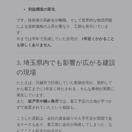
利益構造の変化
です。技術者の高齢化や離職、そして世界的な物流問題
による資材価格の上昇が重なり、工期も長引いていま
す。
今までは半年で完成していた住宅が、
1年近くかかること
も珍しくありません
。
3. 埼玉県内でも影響が広がる建設
の現場
たとえば、川越市で計画していた新築住宅が、契約して
から着工までに1年近く待たされる…そんな事例が実際に
発生しています。
また、
坂戸市や鶴ヶ島市
では、着工予定の土地が手つか
ずで放置されていたという相談も。
こうした遅延は、会社の資金繰りや人手不足が原因であ
るケースもあり、着工前に会社が倒産してしまった…な
んてことも起きかねません。