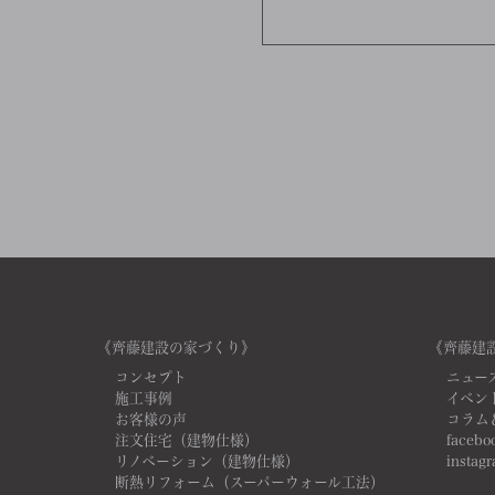
《齊藤建設の家づくり》
《齊藤建
コンセプト
ニュー
施工事例
イベン
お客様の声
コラム
注文住宅（建物仕様）
facebo
リノベーション（建物仕様）
instag
断熱リフォーム（スーパーウォール工法）