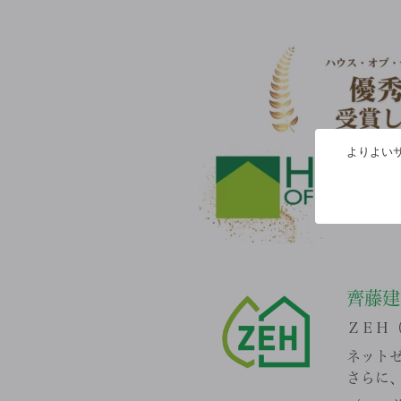
よりよいサ
齊藤
ＺＥＨ（
ネット
さらに