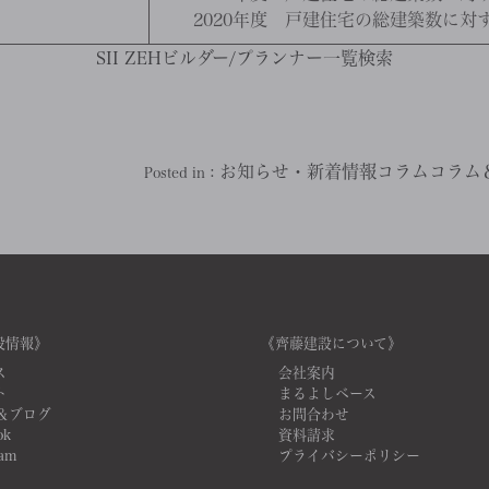
2020年度 戸建住宅の総建築数に対
SII ZEHビルダー/プランナー一覧検索
お知らせ・新着情報
コラム
コラム
Posted in：
設情報》
《齊藤建設について》
ス
会社案内
ト
まるよしベース
＆ブログ
お問合わせ
ok
資料請求
ram
プライバシーポリシー