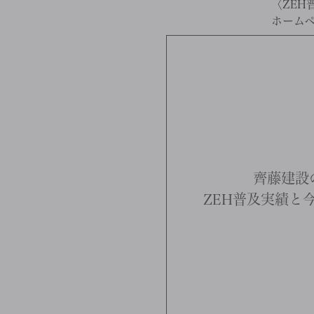
〈ZEH
ホーム
齊藤建設
ZEH普及実績と