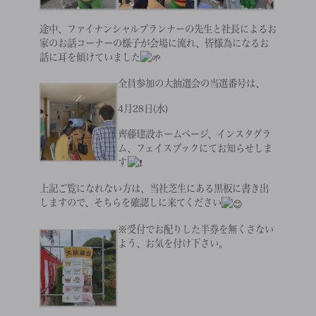
途中、ファイナンシャルプランナーの先生と社長によるお
家のお話コーナーの様子が会場に流れ、皆様為になるお
話に耳を傾けていました
全員参加の大抽選会の当選番号は、
4月28日(水)
齊藤建設ホームページ、インスタグラ
ム、フェイスブックにてお知らせしま
す
上記ご覧になれない方は、当社芝生にある黒板に書き出
しますので、そちらを確認しに来てください
※受付でお配りした半券を無くさない
よう、お気を付け下さい。