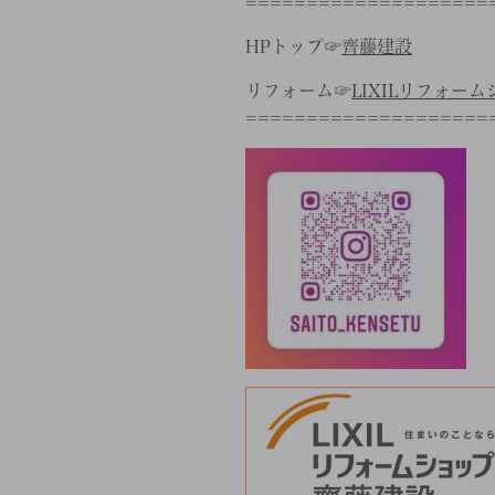
====================
HPトップ☞
齊藤建設
リフォーム☞
LIXILリフォー
====================