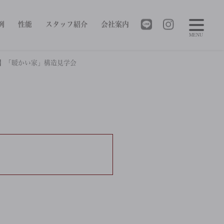
例
性能
スタッフ紹介
会社案内
MENU
】「暖かい家」構造見学会