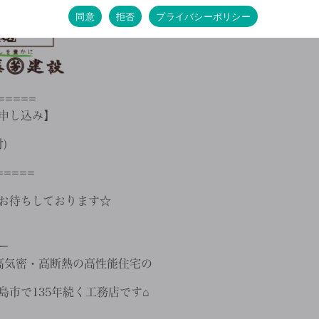
同意
拒否
プライバシーポリシー
=====
申し込み】
)
=====
をお待ちしております☆
ー
、高気密・高断熱の高性能住宅の
市で135年続く工務店です⌂