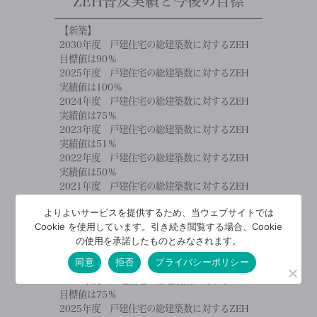
ZEH普及実績と今後の目標
【新築】
2030年度 戸建住宅の総建築数に対するZEH
目標値は90％
2025年度 戸建住宅の総建築数に対するZEH
実績値は100％
2024年度 戸建住宅の総建築数に対するZEH
実績値は75％
2023年度 戸建住宅の総建築数に対するZEH
実績値は51％
2022年度 戸建住宅の総建築数に対するZEH
実績値は50％
2021年度 戸建住宅の総建築数に対するZEH
実績値は34％
よりよいサービスを提供するため、当ウェブサイトでは
2020年度 戸建住宅の総建築数に対するZEH
Cookie を使用しています。引き続き閲覧する場合、Cookie
実績値は25％
の使用を承諾したものとみなされます。
同意
拒否
プライバシーポリシー
【既存改修】
2030年度 戸建住宅の総建築数に対するZEH
目標値は75％
2025年度 戸建住宅の総建築数に対するZEH