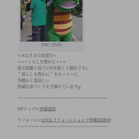
DSC_6559
✧みなさまの笑顔で✧
✧✧✧くらしを豊かに✧✧✧
埼玉県鶴ヶ島で135年続く工務店です⌂
＂暮らしを豊かに＂をモットーに
冬暖かく夏涼しい
快適な家づくりを手掛けていますஐ
================================
HPトップ☞
齊藤建設
リフォーム☞
LIXILリフォームショップ齊藤建設HP
================================