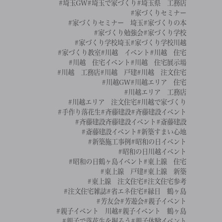
#埼玉GW
#埼玉で家づくり
#埼玉県 工務店
#家づくりセミナー
#家づくりセミナー 埼玉
#家づくりの本
#家づくり勉強会
#家づくり学校
#家づくり学校埼玉
#家づくり学校川越
#家づくり教室
#川越 イベント
#川越 住宅
#川越 住宅イベント
#川越 住宅展示場
#川越 工務店
#川越 戸建
#川越 注文住宅
#川越GW
#川越エリア 住宅
#川越エリア 工務店
#川越エリア 注文住宅
#川越で家づくり
#手作り落花生
#斉藤建設
#斉藤建設イベント
#斉藤建設斉藤建設イベント
#斎藤建設
#斎藤建設イベント
#新築すまい心地
#新築施工事例
#昭和の日イベント
#昭和の日川越イベント
#昭和の日鶴ヶ島イベント
#東上線 住宅
#東上線 戸建
#東上線 新築
#東上線 注文住宅
#注文住宅参考
#注文住宅雑誌
#省エネ住宅
#縁日 鶴ヶ島
#芳友会
#芳遊会
#親子イベント
#親子イベント 川越
#親子イベント 鶴ヶ島
#親子で落花生を掘ろう
#親子体験イベント