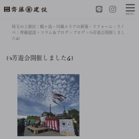
MENU
埼玉の工務店｜鶴ヶ島・川越エリアの新築・リフォーム・リノ
ベ｜齊藤建設
>
コラム＆ブログ
>
ブログ
>
꒰ঌ芳遊会開催しまし
た໒꒱
꒰ঌ芳遊会開催しました໒꒱