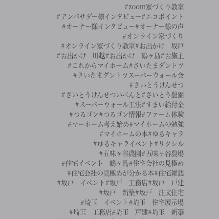
#zoom家づくり教室
#アンバサダー様インタビュー
#エコポイント
#オーナー様インタビュー
#オーナー様の声
#オンライン家づくり
#オンライン家づくり教室
#お出かけ 坂戸
#お出かけ 川越
#お出かけ 鶴ヶ島
#お施主
#これからマイホーム
#さいたまダントツ
#さいたまダントツスーパーウォール会
#さいとうけんせつ
#さいとうけんせついべんと
#さいとう農園
#スーパーウォール工法
#すまい給付金
#つるゴン
#つるゴン情報
#ファーム体験
#マーホーム考え始め
#マイホームの勉強
#マイホームの本
#ゆるキャラ
#ゆるキャライベント
#リクシル
#五味ヶ谷農園
#五味ヶ谷農場
#住宅イベント 鶴ヶ島
#住宅会社の見極め
#住宅会社の見極めが分かる本
#住宅雑誌
#坂戸 イベント
#坂戸 工務店
#坂戸 戸建
#坂戸 新築
#坂戸 注文住宅
#埼玉 イベント
#埼玉 住宅展示場
#埼玉 工務店
#埼玉 戸建
#埼玉 新築