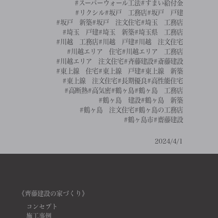
#スーパーウォール工法
#すまい給付金
#リクシル
#坂戸 工務店
#坂戸 戸建
#坂戸 新築
#坂戸 注文住宅
#埼玉 工務店
#埼玉 戸建
#埼玉 新築
#埼玉県 工務店
#川越 工務店
#川越 戸建
#川越 注文住宅
#川越エリア 住宅
#川越エリア 工務店
#川越エリア 注文住宅
#斉藤建設
#斎藤建設
#東上線 住宅
#東上線 戸建
#東上線 新築
#東上線 注文住宅
#長期優良
#高性能住宅
#高断熱
#高気密
#鶴ヶ島
#鶴ヶ島 工務店
#鶴ヶ島 建設
#鶴ヶ島 新築
#鶴ヶ島 注文住宅
#鶴ヶ島の工務店
#鶴ヶ島市
#齋藤建設
2024/4/1
《齊藤建設の家づくり》
コンセプト
施工事例