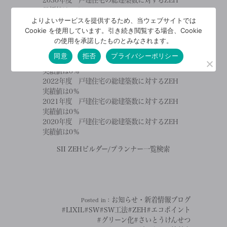
2030年度 戸建住宅の総建築数に対するZEH
目標値は75％
よりよいサービスを提供するため、当ウェブサイトでは
2025年度 戸建住宅の総建築数に対するZEH
Cookie を使用しています。引き続き閲覧する場合、Cookie
実績値は34％
の使用を承諾したものとみなされます。
2024年度 戸建住宅の総建築数に対するZEH
実績値は0％
同意
拒否
プライバシーポリシー
2023年度 戸建住宅の総建築数に対するZEH
実績値は0％
2022年度 戸建住宅の総建築数に対するZEH
実績値は0％
2021年度 戸建住宅の総建築数に対するZEH
実績値は0％
2020年度 戸建住宅の総建築数に対するZEH
実績値は0％
SII ZEHビルダー/プランナー一覧検索
お知らせ・新着情報
ブログ
Posted in：
#LIXIL
#SW
#SW工法
#ZEH
#エコポイント
#グリーン化
#さいとうけんせつ