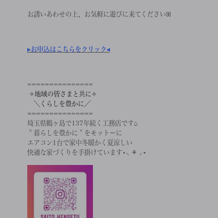
お誘いあわせの上、お気軽に遊びに来てくださいꕤ
▸お申込はこちらをクリック◂
===============
✧地域の皆さまと共に✧
＼くらしを豊かに／
===============
埼玉県鶴ヶ島で137年続く工務店です⌂
＂暮らしを豊かに＂をモットーに
エアコン1台で家中冬暖かく夏涼しい
快適な家づくりを手掛けています⋆⸜ ⚘ ⸝⋆