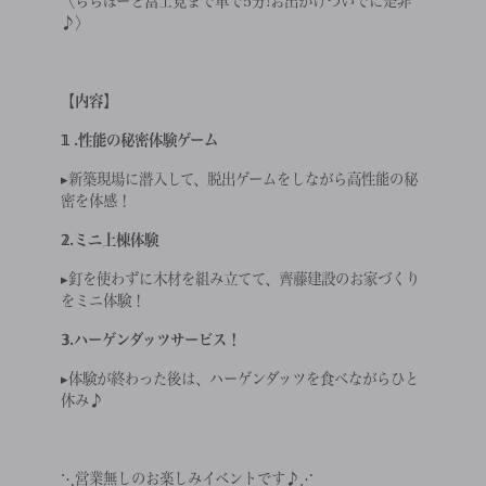
〈ららぽーと富士見まで車で5分!お出かけついでに是非
♪〉
【内容】
𝟙 .性能の秘密体験ゲーム
▸新築現場に潜入して、脱出ゲームをしながら高性能の秘
密を体感！
𝟚.ミニ上棟体験
▸釘を使わずに木材を組み立てて、齊藤建設のお家づくり
をミニ体験！
𝟛.ハーゲンダッツ
サービス！
▸体験が終わった後は、ハーゲンダッツを食べながらひと
休み♪
⋱営業無しのお楽しみイベントです♪⋰