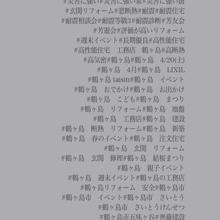
#災害に強い
#災害に強い家
#災害に強い街
#玄関リフォーム
#窓断熱
#耐震
#耐震住宅
#耐震相談会
#耐震等級3
#耐震診断
#芳友会
#芳遊会
#評価が高いリフォーム
#週末イベント
#長期優良
#高性能住宅
#高性能住宅 工務店 鶴ヶ島
#高断熱
#高気密
#鶴ヶ島
#鶴ヶ島 4/20(土)
#鶴ヶ島 4月
#鶴ヶ島 LIXIL
#鶴ヶ島 taisin
#鶴ヶ島 イベント
#鶴ヶ島 おでかけ
#鶴ヶ島 お出かけ
#鶴ヶ島 こども
#鶴ヶ島 まつり
#鶴ヶ島 リフォーム
#鶴ヶ島 地盤
#鶴ヶ島 工務店
#鶴ヶ島 建設
#鶴ヶ島 断熱 リフォーム
#鶴ヶ島 新築
#鶴ヶ島 春のイベント
#鶴ヶ島 注文住宅
#鶴ヶ島 玄関 リフォーム
#鶴ヶ島 玄関 修理
#鶴ヶ島 結桜まつり
#鶴ヶ島 親子イベント
#鶴ヶ島 週末イベント
#鶴ヶ島の工務店
#鶴ヶ島リフォーム 安全
#鶴ヶ島市
#鶴ヶ島市 イベント
#鶴ヶ島市 さいとう
#鶴ヶ島市 さいとうけんせつ
#鶴ヶ島市五味ヶ谷
#齊藤建設