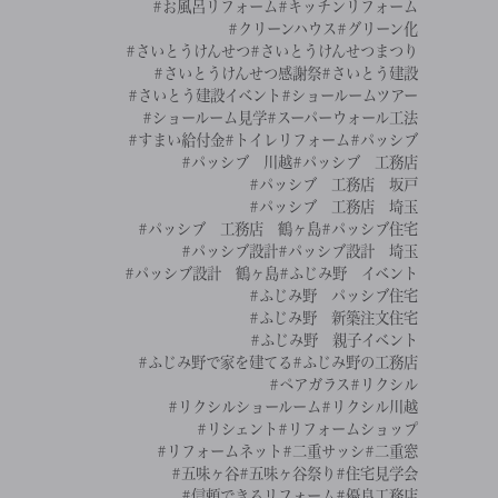
#お風呂リフォーム
#キッチンリフォーム
#クリーンハウス
#グリーン化
#さいとうけんせつ
#さいとうけんせつまつり
#さいとうけんせつ感謝祭
#さいとう建設
#さいとう建設イベント
#ショールームツアー
#ショールーム見学
#スーパーウォール工法
#すまい給付金
#トイレリフォーム
#パッシブ
#パッシブ 川越
#パッシブ 工務店
#パッシブ 工務店 坂戸
#パッシブ 工務店 埼玉
#パッシブ 工務店 鶴ヶ島
#パッシブ住宅
#パッシブ設計
#パッシブ設計 埼玉
#パッシブ設計 鶴ヶ島
#ふじみ野 イベント
#ふじみ野 パッシブ住宅
#ふじみ野 新築注文住宅
#ふじみ野 親子イベント
#ふじみ野で家を建てる
#ふじみ野の工務店
#ペアガラス
#リクシル
#リクシルショールーム
#リクシル川越
#リシェント
#リフォームショップ
#リフォームネット
#二重サッシ
#二重窓
#五味ヶ谷
#五味ヶ谷祭り
#住宅見学会
#信頼できるリフォーム
#優良工務店