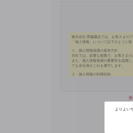
※
よりよいサ