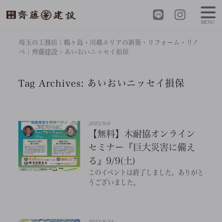
MENU
埼玉の工務店｜鶴ヶ島・川越エリアの新築・リフォーム・リノ
ベ｜齊藤建設
>
あいおいニッセイ損保
Tag Archives:
あいおいニッセイ損保
2023/9/6
【無料】木耐協オンライン
セミナー『巨大災害に備え
る』9/9(土)
このイベントは終了しました。ありがと
うございました。
2023/8/24