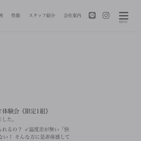
例
性能
スタッフ紹介
会社案内
MENU
オ体験会《限定1組》
ました。
てられるの？ ✓温度差が無い「快
ない！ そんな方に是非体感して