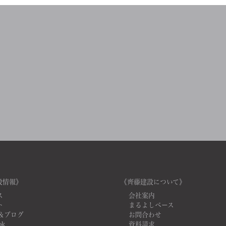
設情報》
《齊藤建設について》
ス
会社案内
ト
まるよしベース
＆ブログ
お問合わせ
ok
資料請求