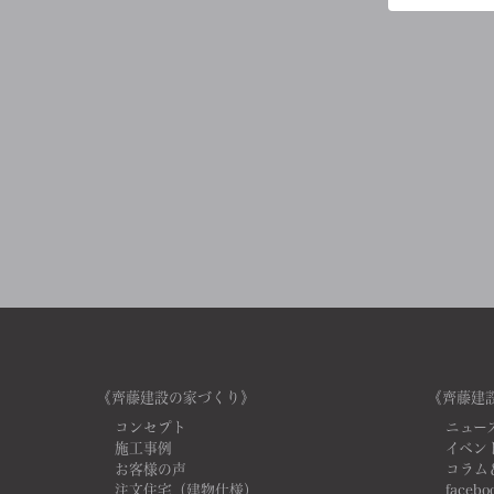
《齊藤建設の家づくり》
《齊藤建
コンセプト
ニュー
施工事例
イベン
お客様の声
コラム
注文住宅（建物仕様）
facebo