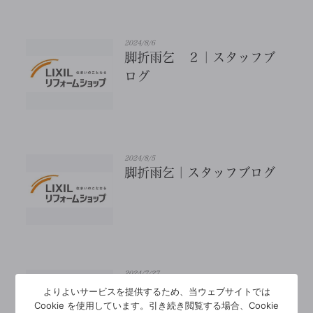
2024/8/6
脚折雨乞 ２｜スタッフブ
ログ
2024/8/5
脚折雨乞｜スタッフブログ
2024/7/27
！夏の宿題お助け隊！｜ス
よりよいサービスを提供するため、当ウェブサイトでは
Cookie を使用しています。引き続き閲覧する場合、Cookie
タッフブログ