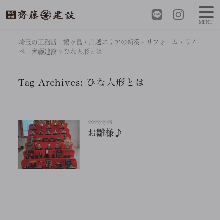
MENU
埼玉の工務店｜鶴ヶ島・川越エリアの新築・リフォーム・リノ
ベ｜齊藤建設
>
ひな人形とは
Tag Archives:
ひな人形とは
2022/2/28
お雛様♪