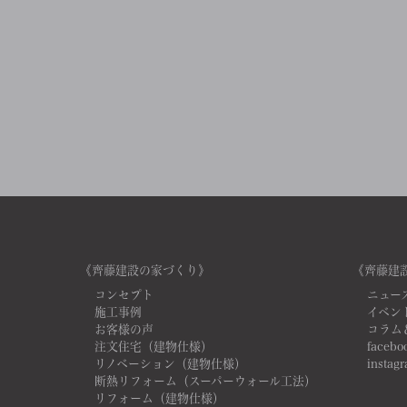
《齊藤建設の家づくり》
《齊藤建
コンセプト
ニュー
施工事例
イベン
お客様の声
コラム
注文住宅（建物仕様）
facebo
リノベーション（建物仕様）
instag
断熱リフォーム（スーパーウォール工法）
リフォーム（建物仕様）