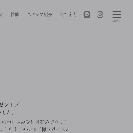
例
性能
スタッフ紹介
会社案内
MENU
ゼント／
ました。
ントの申し込み受付は締め切りまし
した！ ✦⋆.·お子様向けイベン