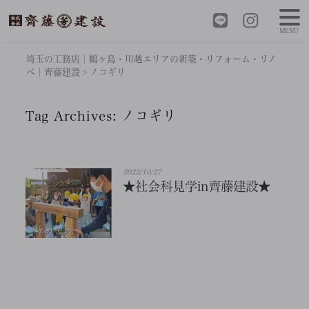
MENU
埼玉の工務店｜鶴ヶ島・川越エリアの新築・リフォーム・リノ
ベ｜齊藤建設
>
ノコギリ
Tag Archives:
ノコギリ
2022/10/27
★社会科見学in齊藤建設★