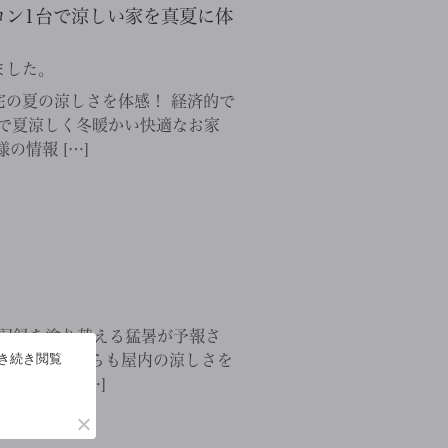
アコン1台で涼しい家を真夏に体
ました。
の夏の涼しさを体感！ 経済的で
で夏涼しく冬暖かい快適なお家
の情報 […]
℃の記録を塗り替える猛暑が予報さ
引き続き閲覧
ける日差しからも屋内の涼しさを
utube […]