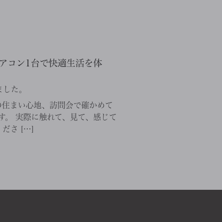
アコン1台で快適生活を体
ました。
宅の住まい心地、訪問会で確かめて
す。 実際に触れて、見て、感じて
さ […]