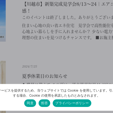
【川越市】新築完成見学会8/13～24｜エ
感！
このイベントは終了しました。ありがとうござい
住まい心地の良い省エネ住宅 見学会で高性能住宅
心地よい暮らしを手に入れませんか？ 少ない電力
理想の住まいを見つけるチャンスです。 ■お施主様
2024/7/25
夏季休業日のお知らせ
❚ 酷暑に備えて この夏は、過去最高気温41.1
ービスを提供するため、当ウェブサイトでは Cookie を使用しています。
れています。 断熱は冬だけではなく、夏の照りつ
する場合、Cookie の使用を承諾したものとみなされます。
守ります。 省エネには夏こそ断熱。 詳しくは社長のyo
同意
拒否
プライバシーポリシー