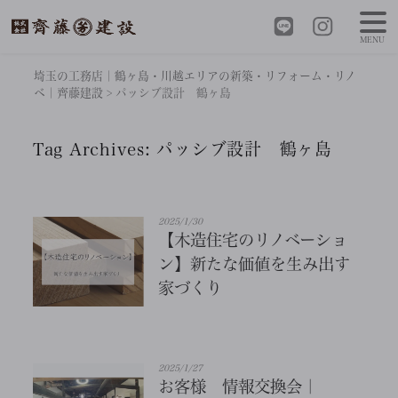
MENU
埼玉の工務店｜鶴ヶ島・川越エリアの新築・リフォーム・リノ
ベ｜齊藤建設
>
パッシブ設計 鶴ヶ島
Tag Archives:
パッシブ設計 鶴ヶ島
2025/1/30
【木造住宅のリノベーショ
ン】新たな価値を生み出す
家づくり
2025/1/27
お客様 情報交換会｜