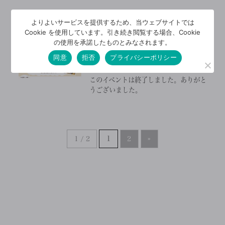
よりよいサービスを提供するため、当ウェブサイトでは
2024/6/4
Cookie を使用しています。引き続き閲覧する場合、Cookie
【参加無料】心配しない子
の使用を承諾したものとみなされます。
育てが学べる！子育てまつ
同意
拒否
プライバシーポリシー
り｜6/22(土)
このイベントは終了しました。ありがと
うございました。
1 / 2
1
2
»