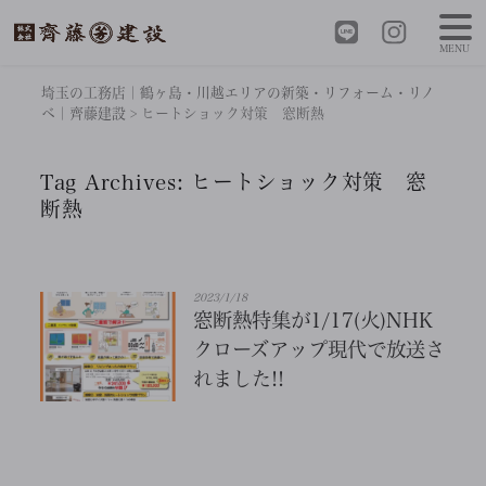
MENU
埼玉の工務店｜鶴ヶ島・川越エリアの新築・リフォーム・リノ
ベ｜齊藤建設
>
ヒートショック対策 窓断熱
Tag Archives:
ヒートショック対策 窓
断熱
2023/1/18
窓断熱特集が1/17(火)NHK
クローズアップ現代で放送さ
れました!!