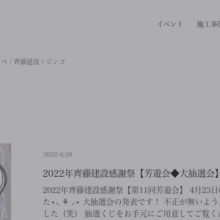
イベント
施工事
ノベ｜齊藤建設
>
ビンゴ
2022/4/28
2022年齊藤建設感謝祭【芳遊会◆大抽選会
2022年齊藤建設感謝祭【第11回芳遊会】 4月23
た⋆⸜ ⚘ ⸝⋆ 大抽選会の発表です！ 不正が無い
した（笑） 抽選くじをお手元にご用意してご覧くだ