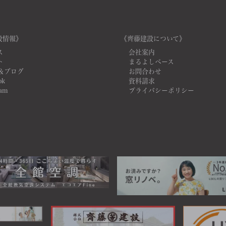
設情報》
《齊藤建設について》
ス
会社案内
ト
まるよしベース
＆ブログ
お問合わせ
ok
資料請求
ram
プライバシーポリシー