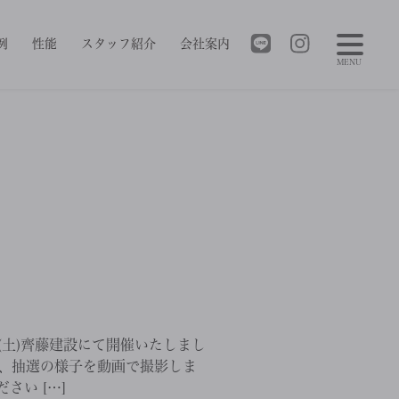
例
性能
スタッフ紹介
会社案内
MENU
】
日(土)齊藤建設にて開催いたしまし
よう、抽選の様子を動画で撮影しま
さい […]