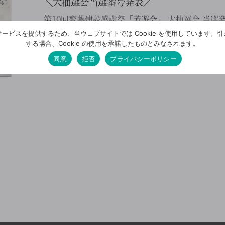
＼大抽選会当選番号発表／
第10回齊藤建設感謝祭「芳遊会」 大抽選会 当選
って、ご確認をお願いします
当選番号は ・ 
ービスを提供するため、当ウェブサイトでは Cookie を使用しています。
する場合、Cookie の使用を承諾したものとみなされます。
等 シャワートイレ 029番 & […]
同意
拒否
プライバシーポリシー