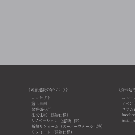
《齊藤建設の家づくり》
《齊藤建
コンセプト
ニュー
施工事例
イベン
お客様の声
コラム
注文住宅（建物仕様）
facebo
リノベーション（建物仕様）
instag
断熱リフォーム（スーパーウォール工法）
リフォーム（建物仕様）