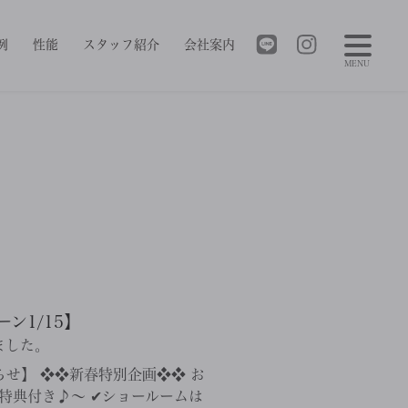
例
性能
スタッフ紹介
会社案内
MENU
ン1/15】
ました。
せ】 ❖❖新春特別企画❖❖ お
特典付き♪〜 ✔︎ショールームは