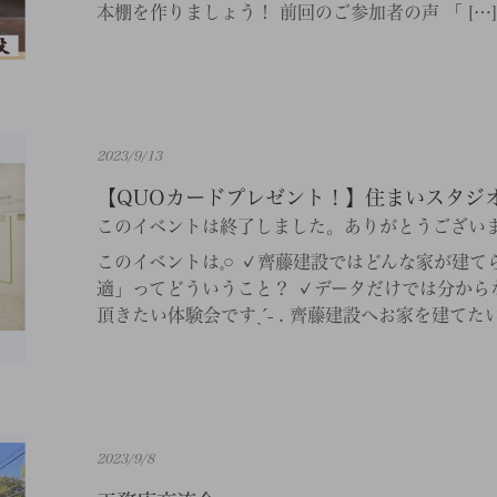
本棚を作りましょう！ 前回のご参加者の声 「 […]
2023/9/13
【QUOカードプレゼント！】住まいスタジ
このイベントは終了しました。ありがとうござい
このイベントは𓈒𓏸 ✓齊藤建設ではどんな家が建
適」ってどういうこと？ ✓データだけでは分から
頂きたい体験会ですˎˊ˗ . 齊藤建設へお家を建てたい
2023/9/8