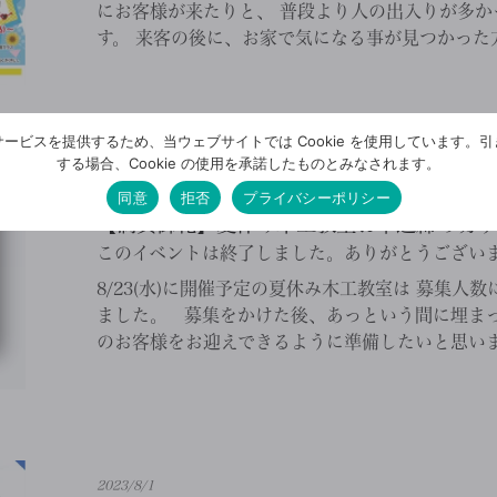
にお客様が来たりと、 普段より人の出入りが多か
す。 来客の後に、お家で気になる事が見つかった方も
ービスを提供するため、当ウェブサイトでは Cookie を使用しています。
する場合、Cookie の使用を承諾したものとみなされます。
2023/8/4
同意
拒否
プライバシーポリシー
【満員御礼】夏休み木工教室お申込締め切り
このイベントは終了しました。ありがとうござい
8/23(水)に開催予定の夏休み木工教室は 募集人
ました。 募集をかけた後、あっという間に埋まっ
のお客様をお迎えできるように準備したいと思います
2023/8/1