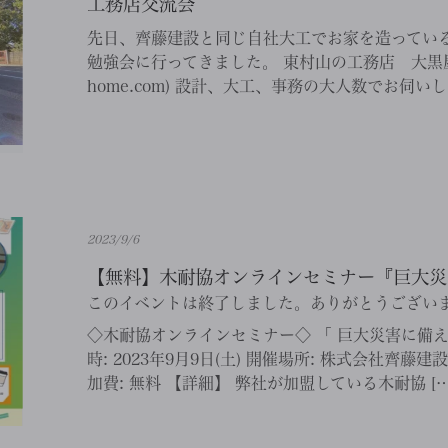
工務店交流会
先日、齊藤建設と同じ自社大工でお家を造っている
勉強会に行ってきました。 東村山の工務店 大黒屋「木づ
home.com) 設計、大工、事務の大人数でお伺いし
2023/9/6
【無料】木耐協オンラインセミナー『巨大災害
このイベントは終了しました。ありがとうござい
◇木耐協オンラインセミナー◇ 「 巨大災害に備
時: 2023年9月9日(土) 開催場所: 株式会社齊藤
加費: 無料 【詳細】 弊社が加盟している木耐協 […