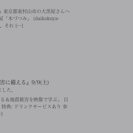
 東京都東村山市の大黒屋さんへ
つみ」 (daikokuya-
、それ […]
に備える』9/9(土)
ました。
える＆地震被害を映像で学ぶ」 日
建設 特典: ドリンクサービスあり 参
]