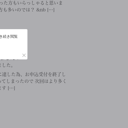
った方もいらっしゃると思いま
多いのでは？ &nb […]
引き続き閲覧
ました！
ました。
数に達した為、お申込受付を終了し
てしまったので 次回はより多く
 […]