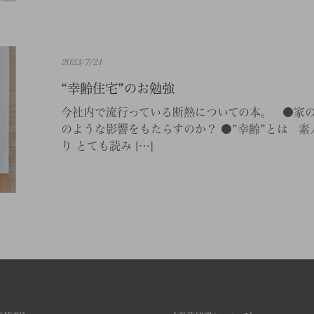
2023/7/21
“幸齢住宅”のお勉強
今社内で流行っている断熱についての本。 ●家の
のような影響をもたらすのか？ ●”幸齢”とは 
り とても読み […]