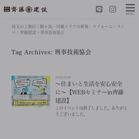
MENU
埼玉の工務店｜鶴ヶ島・川越エリアの新築・リフォーム・リノ
ベ｜齊藤建設
>
刑事技術協会
Tag Archives:
刑事技術協会
2022/2/28
～住まいと生活を安心安全
に～【WEBセミナーin齊藤
建設】
このイベントは終了しました。ありがと
うございました。