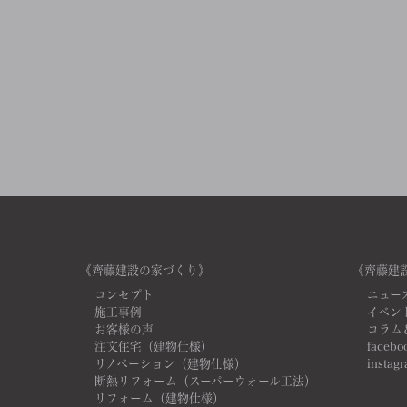
《齊藤建設の家づくり》
《齊藤建
コンセプト
ニュー
施工事例
イベン
お客様の声
コラム
注文住宅（建物仕様）
facebo
リノベーション（建物仕様）
instag
断熱リフォーム（スーパーウォール工法）
リフォーム（建物仕様）