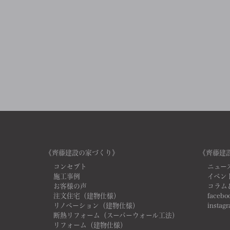
《齊藤建設の家づくり》
《齊藤建
コンセプト
ニュー
施工事例
イベン
お客様の声
コラム
注文住宅（建物仕様）
facebo
リノベーション（建物仕様）
instag
断熱リフォーム（スーパーウォール工法）
リフォーム（建物仕様）