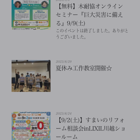
【無料】木耐協オンライン
セミナー『巨大災害に備え
る』9/9(土)
このイベントは終了しました。ありがと
うございました。
2023/8/29
夏休み工作教室開催☆
2023/8/24
【9/2(土)】すまいのリフォ
ーム相談会inLIXIL川越ショ
ールーム