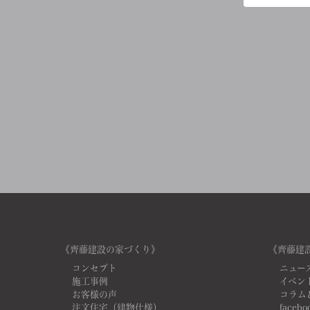
《齊藤建設の家づくり》
《齊藤建
コンセプト
ニュー
施工事例
イベン
お客様の声
コラム
注文住宅（建物仕様）
facebo