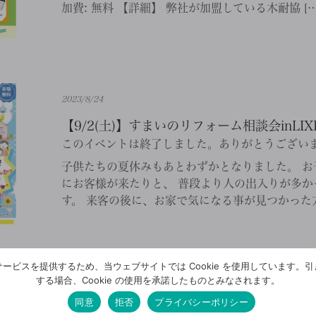
加費: 無料 【詳細】 弊社が加盟している木耐協 […
2023/8/24
【9/2(土)】すまいのリフォーム相談会inLI
このイベントは終了しました。ありがとうござい
子供たちの夏休みもあとわずかとなりました。 お
にお客様が来たりと、 普段より人の出入りが多か
す。 来客の後に、お家で気になる事が見つかった方も
ービスを提供するため、当ウェブサイトでは Cookie を使用しています。
する場合、Cookie の使用を承諾したものとみなされます。
同意
拒否
プライバシーポリシー