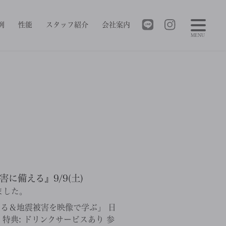
例
性能
スタッフ紹介
会社案内
MENU
に備える』9/9(土)
ました。
える＆地震被害を映像で学ぶ」 日
建設 特典: ドリンクサービスあり 参