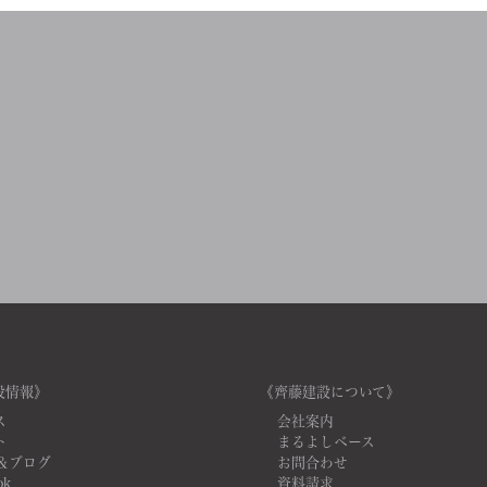
設情報》
《齊藤建設について》
ス
会社案内
ト
まるよしベース
＆ブログ
お問合わせ
ok
資料請求