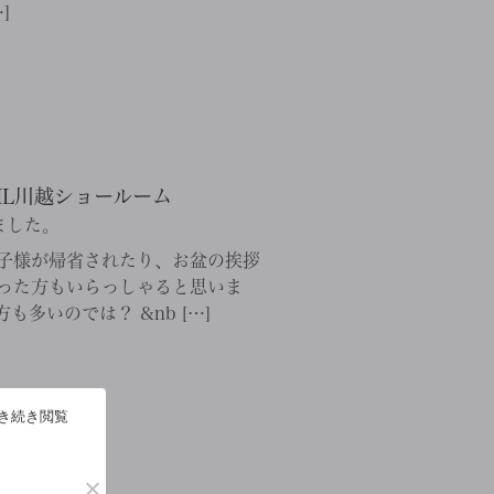
]
XIL川越ショールーム
ました。
子様が帰省されたり、お盆の挨拶
った方もいらっしゃると思いま
多いのでは？ &nb […]
引き続き閲覧