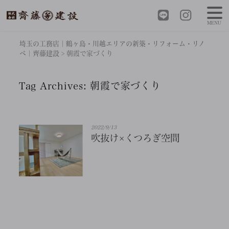
MENU
埼玉の工務店｜鶴ヶ島・川越エリアの新築・リフォーム・リノ
ベ｜齊藤建設
>
朝霞で家づくり
Tag Archives:
朝霞で家づくり
2022/9/13
吹抜け×くつろぎ空間