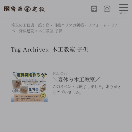
MENU
埼玉の工務店｜鶴ヶ島・川越エリアの新築・リフォーム・リノ
ベ｜齊藤建設
>
木工教室 子供
Tag Archives:
木工教室 子供
2021/7/14
＼夏休み木工教室／
このイベントは終了しました。ありがと
うございました。