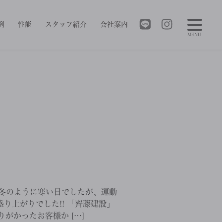
例
性能
スタッフ紹介
会社案内
MENU
冬のように寒い日でしたが、運動
り上がりでした!! 「齊藤建設」
がかったお客様か […]