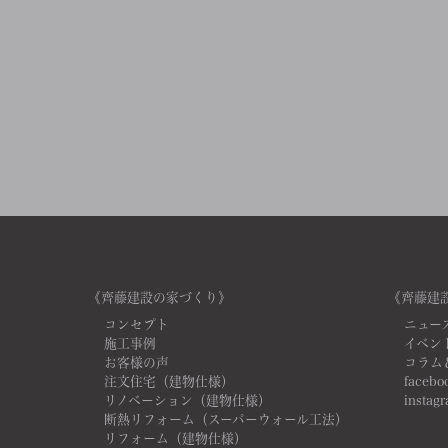
《齊藤建設の家づくり》
《齊藤建
コンセプト
ニュー
施工事例
イベン
お客様の声
コラム
注文住宅（建物仕様）
facebo
リノベーション（建物仕様）
instag
断熱リフォーム（スーパーウォール工法）
リフォーム（建物仕様）