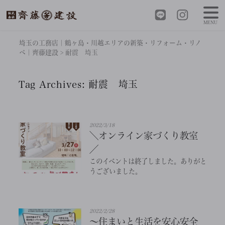
MENU
埼玉の工務店｜鶴ヶ島・川越エリアの新築・リフォーム・リノ
ベ｜齊藤建設
>
耐震 埼玉
Tag Archives:
耐震 埼玉
2022/3/18
＼オンライン家づくり教室
／
このイベントは終了しました。ありがと
うございました。
2022/2/28
～住まいと生活を安心安全