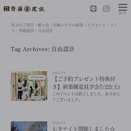
MENU
埼玉の工務店｜鶴ヶ島・川越エリアの新築・リフォーム・リノ
ベ｜齊藤建設
>
自由設計
Tag Archives:
自由設計
2023/7/4
【ご予約プレゼント特典付
き】新築構造見学会7/22(土)
このイベントは終了しました。ありがと
うございました。
2023/7/3
七夕ナイト開催しました☆