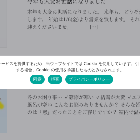
今年も大変お世話になりました
本年も大変お世話になりました。 来年も、どうぞ
します。 年始は1/6(金)より営業を致します。 
迎えくださいませ。 ——— […]
ービスを提供するため、当ウェブサイトでは Cookie を使用しています。
する場合、Cookie の使用を承諾したものとみなされます。
2022/12/29
同意
拒否
プライバシーポリシー
家が寒い…原因はコレだった!!
冬のお困り事… ✓窓際が寒い ✓結露が大変 ✓エ
風呂が寒い こんなお悩みありませんか？ そんな
のは『窓』だったことをご存じですか？ 室内で温め