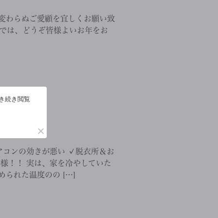
変わらぬご愛顧を宜しくお願い致
それでは、どうぞ皆様よいお年をお
引き続き閲覧
アコンの効きが悪い ✓脱衣所＆お
皆様！！ 実は、家を冷やしていた
られた温度のの […]