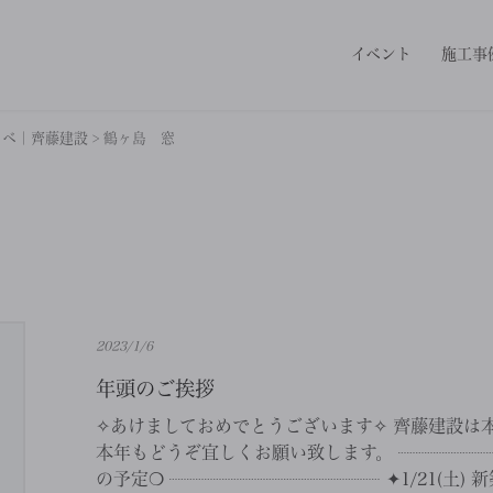
イベント
施工事
ノベ｜齊藤建設
>
鶴ヶ島 窓
2023/1/6
年頭のご挨拶
✧あけましておめでとうございます✧ 齊藤建設は
本年もどうぞ宜しくお願い致します。 ┈┈┈┈┈
の予定❍ ┈┈┈┈┈┈┈┈┈┈┈┈ ✦1/21(土) 新