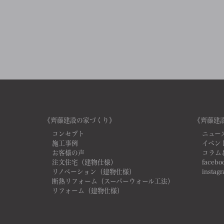
《齊藤建設の家づくり》
《齊藤建
コンセプト
ニュー
施工事例
イベン
お客様の声
コラム
注文住宅（建物仕様）
facebo
リノベーション（建物仕様）
instag
断熱リフォーム（スーパーウォール工法）
リフォーム（建物仕様）