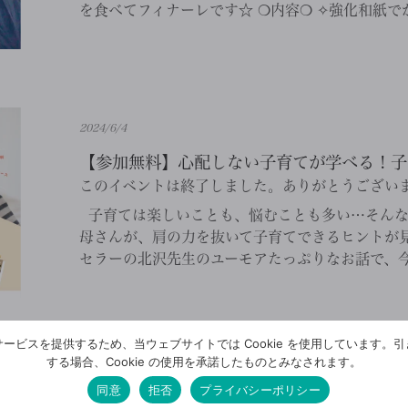
を食べてフィナーレです☆ ❍内容❍ ✧強化和紙でか
2024/6/4
【参加無料】心配しない子育てが学べる！子育て
このイベントは終了しました。ありがとうござい
子育ては楽しいことも、悩むことも多い…そんな
母さんが、肩の力を抜いて子育てできるヒントが見
セラーの北沢先生のユーモアたっぷりなお話で、今す
ービスを提供するため、当ウェブサイトでは Cookie を使用しています。
する場合、Cookie の使用を承諾したものとみなされます。
同意
拒否
プライバシーポリシー