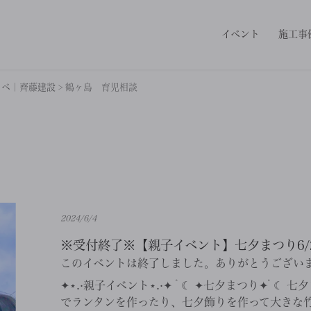
イベント
施工事
ノベ｜齊藤建設
>
鶴ヶ島 育児相談
2024/6/4
※受付終了※【親子イベント】七夕まつり6/2
このイベントは終了しました。ありがとうござい
✦⋆.·親子イベント⋆.·✦ ﾟ☾ ✦七夕まつり✦ﾟ☾
でランタンを作ったり、七夕飾りを作って大きな竹