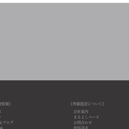
設情報》
《齊藤建設について》
ス
会社案内
ト
まるよしベース
＆ブログ
お問合わせ
ok
資料請求