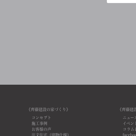
《齊藤建設の家づくり》
《齊藤建
コンセプト
ニュー
施工事例
イベン
お客様の声
コラム
注文住宅（建物仕様）
facebo