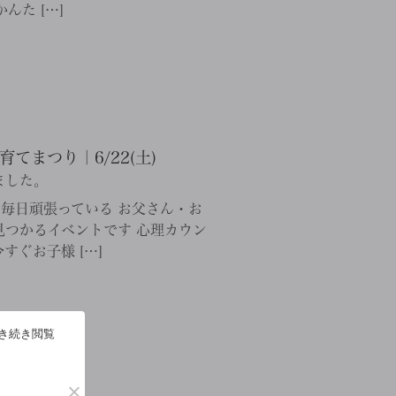
んた […]
まつり｜6/22(土)
ました。
毎日頑張っている お父さん・お
つかるイベントです 心理カウン
ぐお子様 […]
引き続き閲覧