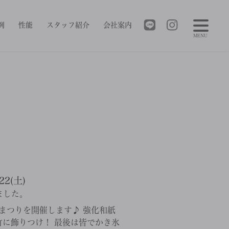
例
性能
スタッフ紹介
会社案内
MENU
2(土)
ました。
 七夕まつりを開催します♪ 強化和紙
に飾りつけ！ 最後は皆でかき氷