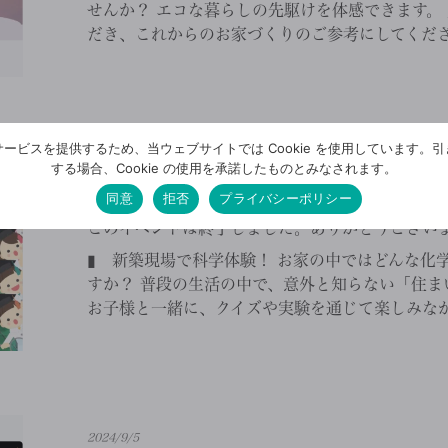
せんか？ エコな暮らしの先駆けを体感できます。
だき、これからのお家づくりのご参考にしてください
ービスを提供するため、当ウェブサイトでは Cookie を使用しています。
2024/9/12
する場合、Cookie の使用を承諾したものとみなされます。
同意
拒否
プライバシーポリシー
【お子様歓迎】新築現場で住まいの理科教室
このイベントは終了しました。ありがとうござい
▮ 新築現場で科学体験！ お家の中ではどんな化
すか？ 普段の生活の中で、意外と知らない「住ま
お子様と一緒に、クイズや実験を通じて楽しみながら
2024/9/5