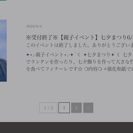
2024/6/4
※受付終了※【親子イベント】七夕まつり6/2
このイベントは終了しました。ありがとうござい
✦⋆.·親子イベント⋆.·✦ ﾟ☾ ✦七夕まつり✦ﾟ☾
でランタンを作ったり、七夕飾りを作って大きな竹
を食べてフィナーレです☆ ❍内容❍ ✧強化和紙でか
1 / 2
1
2
»