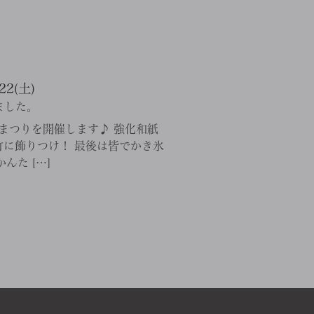
2(土)
ました。
 七夕まつりを開催します♪ 強化和紙
に飾りつけ！ 最後は皆でかき氷
んた […]