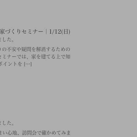
くりセミナー｜1/12(日)
ました。
りの不安や疑問を解消するための
セミナーでは、家を建てる上で知
イントを […]
ました。
まい心地、訪問会で確かめてみま