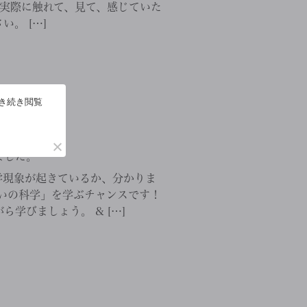
 実際に触れて、見て、感じていた
。 […]
引き続き閲覧
｜鶴ヶ島市
ました。
学現象が起きているか、分かりま
いの科学」を学ぶチャンスです！
学びましょう。 & […]