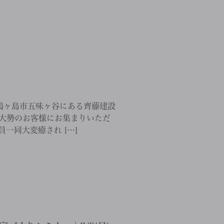
、鶴ヶ島市五味ヶ谷にある齊藤建設
 大勢のお客様にお集まりいただ
一同大変癒され […]