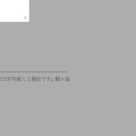
==================
137年続く工務店です⌂ 鶴ヶ島