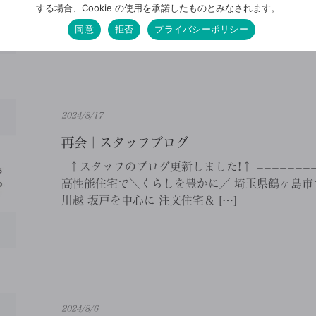
川越 坂戸を中心に 注文住宅＆ […]
する場合、Cookie の使用を承諾したものとみなされます。
同意
拒否
プライバシーポリシー
2024/8/17
再会｜スタッフブログ
↑スタッフのブログ更新しました!↑ ==========
高性能住宅で＼くらしを豊かに／ 埼玉県鶴ヶ島市で
川越 坂戸を中心に 注文住宅＆ […]
2024/8/6