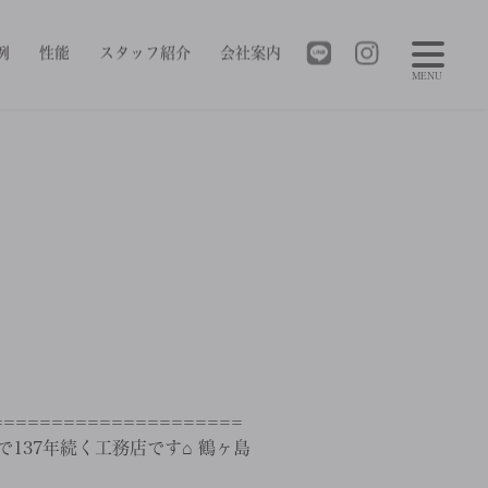
例
性能
スタッフ紹介
会社案内
MENU
==================
137年続く工務店です⌂ 鶴ヶ島