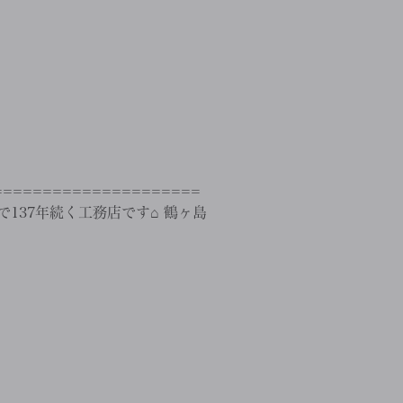
==================
137年続く工務店です⌂ 鶴ヶ島