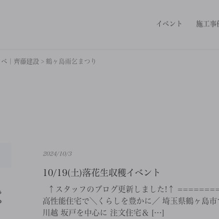
イベント
施工事
ノベ｜齊藤建設
>
鶴ヶ島雨乞まつり
2024/10/3
10/19(土)落花生収穫イベント
↑スタッフのブログ更新しました!↑ ==========
高性能住宅で＼くらしを豊かに／ 埼玉県鶴ヶ島市で
川越 坂戸を中心に 注文住宅＆ […]