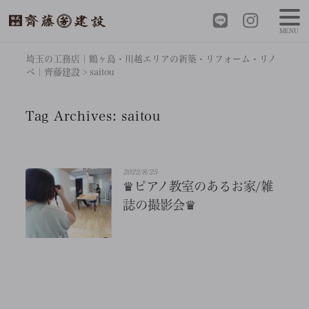
MENU
埼玉の工務店｜鶴ヶ島・川越エリアの新築・リフォーム・リノ
ベ｜齊藤建設
>
saitou
Tag Archives:
saitou
2022/8/25
♛ピアノ教室のあるお家/雑
誌の撮影会♛