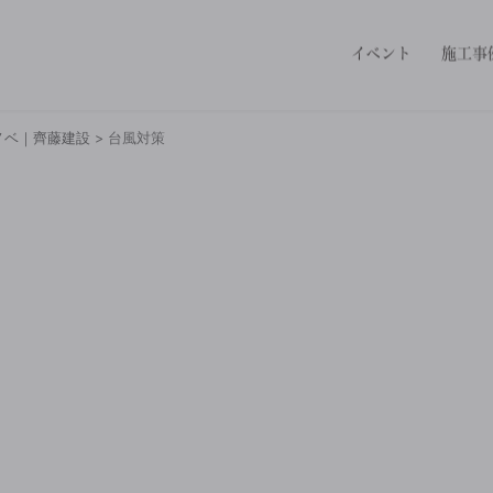
イベント
施工事
ノベ｜齊藤建設
>
台風対策
台風対策