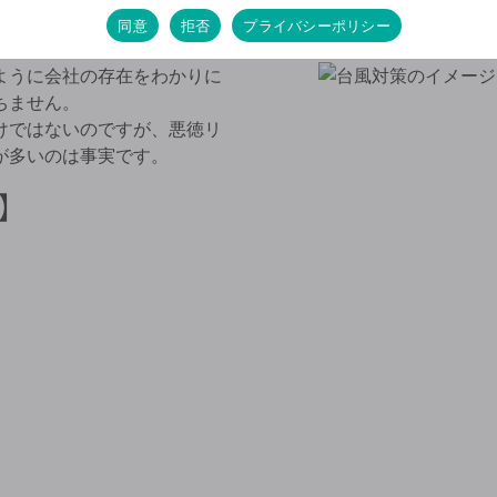
ームの訪問営業
同意
拒否
プライバシーポリシー
ように会社の存在をわかりに
ちません。
けではないのですが、悪徳リ
が多いのは事実です。