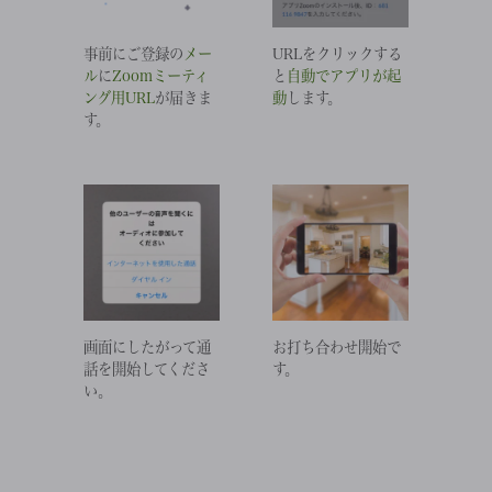
事前にご登録の
メー
URLをクリックする
ル
に
Zoomミーティ
と
自動でアプリが起
ング用URL
が届きま
動
します。
す。
画面にしたがって通
お打ち合わせ開始で
話を開始してくださ
す。
い。