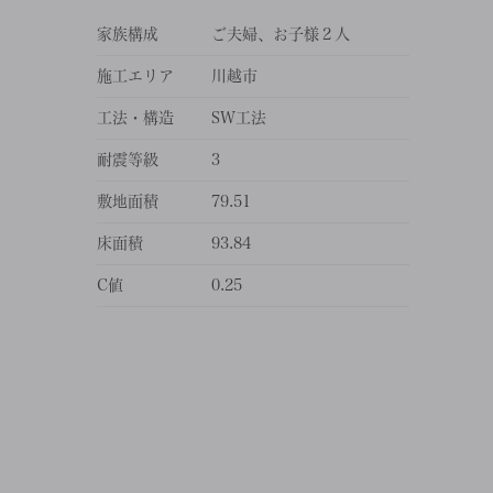
家族構成
ご夫婦、お子様２人
施工エリア
川越市
工法・構造
SW工法
耐震等級
3
敷地面積
79.51
床面積
93.84
C値
0.25