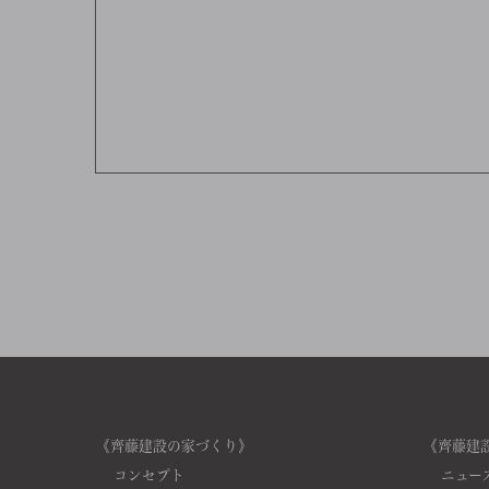
《齊藤建設の家づくり》
《齊藤建
コンセプト
ニュー