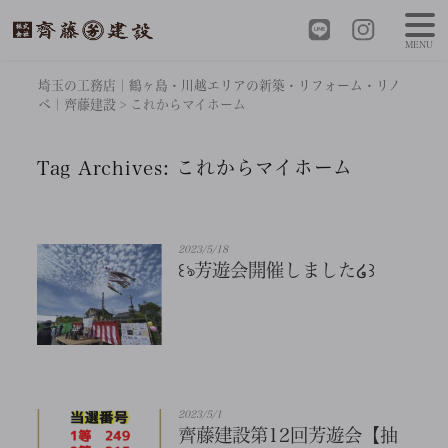
MENU
埼玉の工務店｜鶴ヶ島・川越エリアの新築・リフォーム・リノ
ベ｜齊藤建設
>
これからマイホーム
Tag Archives:
これからマイホーム
2023/5/18
꒰ঌ芳遊会開催しました໒꒱
2023/5/1
齊藤建設第12回芳遊会【抽