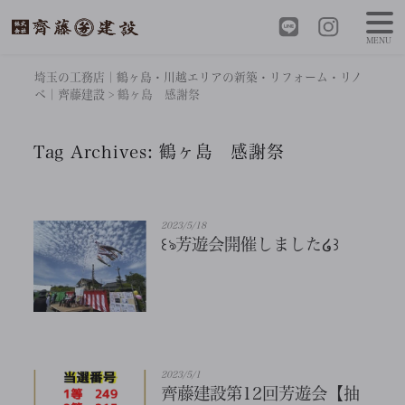
MENU
埼玉の工務店｜鶴ヶ島・川越エリアの新築・リフォーム・リノ
ベ｜齊藤建設
>
鶴ヶ島 感謝祭
Tag Archives:
鶴ヶ島 感謝祭
2023/5/18
꒰ঌ芳遊会開催しました໒꒱
2023/5/1
齊藤建設第12回芳遊会【抽