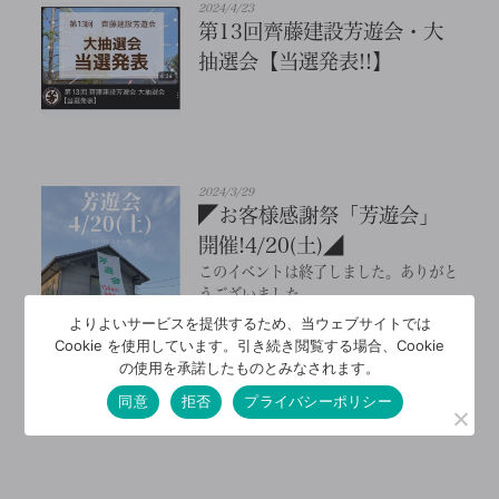
2024/4/23
第13回齊藤建設芳遊会・大
抽選会【当選発表!!】
2024/3/29
◤お客様感謝祭「芳遊会」
開催!4/20(土)◢
このイベントは終了しました。ありがと
うございました。
よりよいサービスを提供するため、当ウェブサイトでは
Cookie を使用しています。引き続き閲覧する場合、Cookie
の使用を承諾したものとみなされます。
同意
拒否
プライバシーポリシー