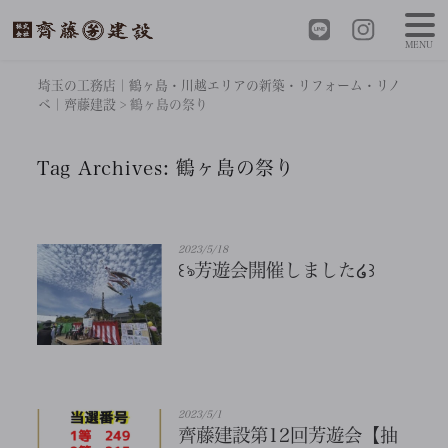
MENU
埼玉の工務店｜鶴ヶ島・川越エリアの新築・リフォーム・リノ
ベ｜齊藤建設
>
鶴ヶ島の祭り
Tag Archives:
鶴ヶ島の祭り
2023/5/18
꒰ঌ芳遊会開催しました໒꒱
2023/5/1
齊藤建設第12回芳遊会【抽