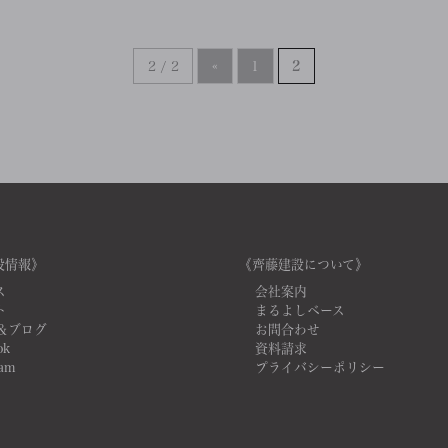
2 / 2
«
1
2
設情報》
《齊藤建設について》
ス
会社案内
ト
まるよしベース
＆ブログ
お問合わせ
ok
資料請求
ram
プライバシーポリシー