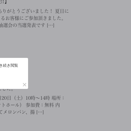
!】
りがとうございました！ 夏日に
えるお客様にご参加頂きました。
選会の当選発表です […]
引き続き閲覧
ました。
0日（土）10時～14時 場所：
トホール） 参加費：無料 内
メロンパン、揚 […]