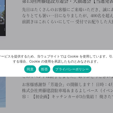
第13回齊藤建設芳遊会・大抽選会【当選発表!
先日はたくさんのお客様にご来場いただき、誠にあ
なりとても暑い一日になりましたが、400名を超
前置きはこれくらいにして… 受付でお配りした大抽
ービスを提供するため、当ウェブサイトでは Cookie を使用しています。
2024/3/29
する場合、Cookie の使用を承諾したものとみなされます。
同意
拒否
プライバシーポリシー
◤お客様感謝祭「芳遊会」開催!4/20(土)◢
このイベントは終了しました。ありがとうござい
お客様感謝祭「芳遊会」の開催します！ 日時：4月2
株式会社齊藤建設駐車場＆まるよしベース（イベン
容： 【初企画】キッチンカーが3台集結！ 焼きたて