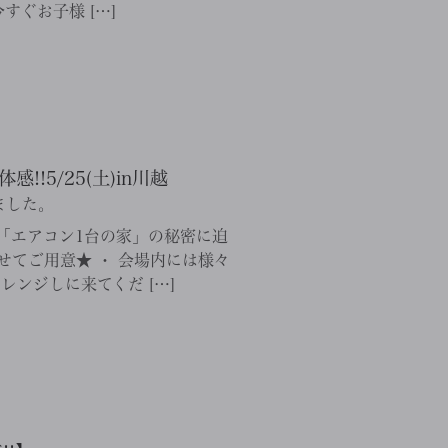
ぐお子様 […]
!5/25(土)in川越
ました。
「エアコン1台の家」の秘密に迫
せてご用意★ ・ 会場内には様々
レンジしに来てくだ […]